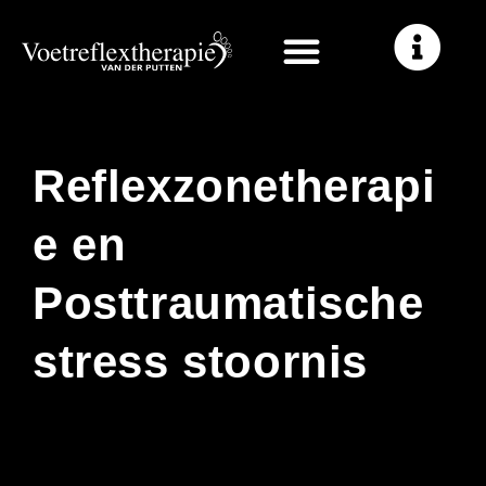
Skip
to
content
Reflexzonetherapi
e en
Posttraumatische
stress stoornis